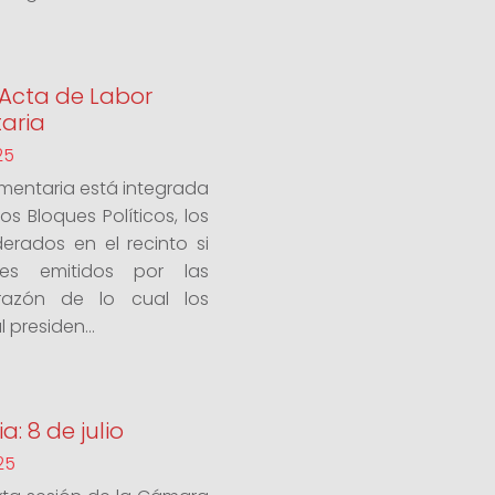
: Acta de Labor
aria
25
amentaria está integrada
s Bloques Políticos, los
erados en el recinto si
es emitidos por las
 razón de lo cual los
 presiden...
a: 8 de julio
25