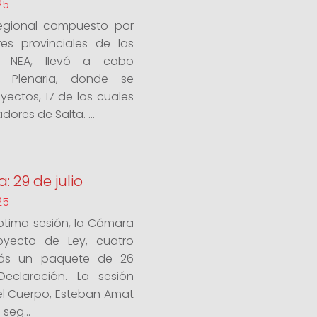
25
regional compuesto por
es provinciales de las
y NEA, llevó a cabo
n Plenaria, donde se
ectos, 17 de los cuales
dores de Salta. ...
: 29 de julio
25
éptima sesión, la Cámara
yecto de Ley, cuatro
más un paquete de 26
eclaración. La sesión
del Cuerpo, Esteban Amat
 seg...