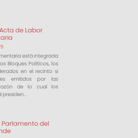
: Acta de Labor
aria
25
amentaria está integrada
s Bloques Políticos, los
erados en el recinto si
es emitidos por las
 razón de lo cual los
 presiden...
l Parlamento del
ande