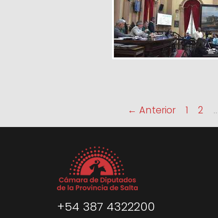
← Anterior
1
2
+54 387 4322200