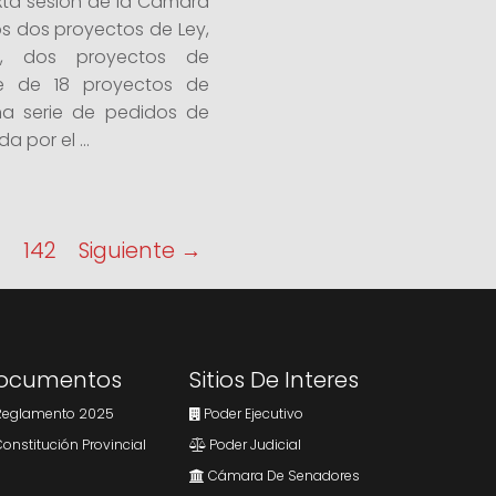
exta sesión de la Cámara
s dos proyectos de Ley,
n, dos proyectos de
e de 18 proyectos de
na serie de pedidos de
a por el ...
1
142
Siguiente →
ocumentos
Sitios De Interes
eglamento 2025
Poder Ejecutivo
onstitución Provincial
Poder Judicial
Cámara De Senadores