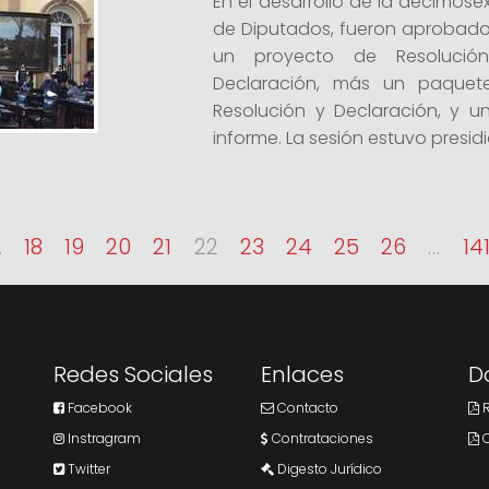
En el desarrollo de la decimos
de Diputados, fueron aprobado
un proyecto de Resolució
Declaración, más un paquet
Resolución y Declaración, y u
informe. La sesión estuvo presidid
…
18
19
20
21
22
23
24
25
26
…
14
Redes Sociales
Enlaces
D
Facebook
Contacto
R
Instragram
Contrataciones
C
Twitter
Digesto Jurídico