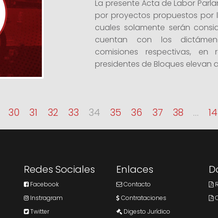
La presente Acta de Labor Parl
por proyectos propuestos por lo
cuales solamente serán consid
cuentan con los dictámen
comisiones respectivas, en
presidentes de Bloques elevan al
30
31
32
33
34
35
36
37
38
…
14
Redes Sociales
Enlaces
D
Facebook
Contacto
R
Instragram
Contrataciones
C
Twitter
Digesto Jurídico