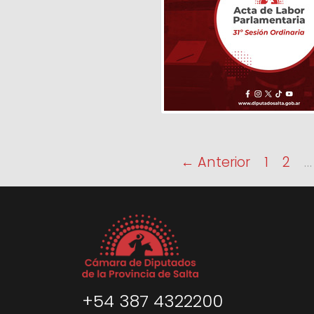
← Anterior
1
2
…
+54 387 4322200