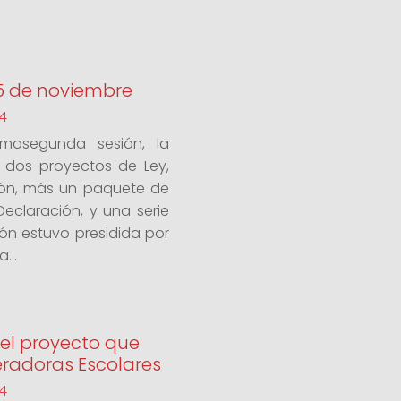
 5 de noviembre
24
imosegunda sesión, la
dos proyectos de Ley,
ión, más un paquete de
eclaración, y una serie
ión estuvo presidida por
...
el proyecto que
radoras Escolares
24