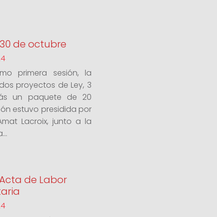
: 30 de octubre
24
imo primera sesión, la
os proyectos de Ley, 3
más un paquete de 20
ión estuvo presidida por
Amat Lacroix, junto a la
...
: Acta de Labor
aria
24