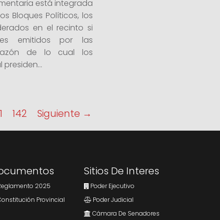
amentaria está integrada
s Bloques Políticos, los
erados en el recinto si
es emitidos por las
 razón de lo cual los
 presiden...
1
142
Siguiente →
ocumentos
Sitios De Interes
eglamento 2025
Poder Ejecutivo
onstitución Provincial
Poder Judicial
Cámara De Senadores