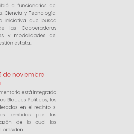
bió a funcionarios del
a, Ciencia y Tecnología,
a iniciativa que busca
 de las Cooperadoras
les y modalidades del
tión estata...
 5 de noviembre
4
amentaria está integrada
s Bloques Políticos, los
erados en el recinto si
es emitidos por las
 razón de lo cual los
 presiden...