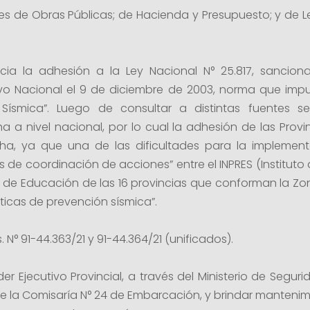
 de Obras Públicas; de Hacienda y Presupuesto; y de Le
picia la adhesión a la Ley Nacional N° 25.817, sanci
ivo Nacional el 9 de diciembre de 2003, norma que imp
Sísmica”. Luego de consultar a distintas fuentes 
 a nivel nacional, por lo cual la adhesión de las Provin
a, ya que una de las dificultades para la implement
 de coordinación de acciones” entre el INPRES (Instituto
os de Educación de las 16 provincias que conforman la Zon
íticas de prevención sísmica”.
 N° 91-44.363/21 y 91-44.364/21 (unificados).
 Ejecutivo Provincial, a través del Ministerio de Seguri
 de la Comisaría N° 24 de Embarcación, y brindar mantenimi