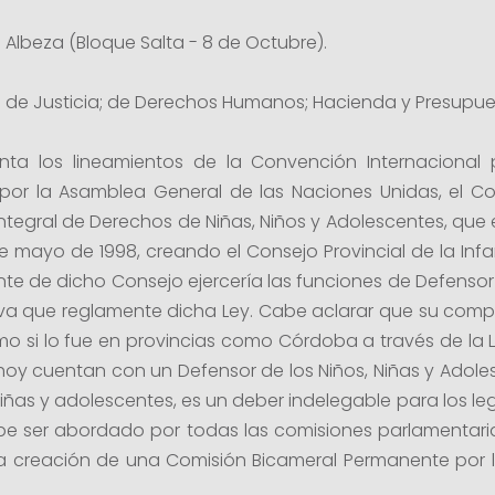
s Albeza (Bloque Salta - 8 de Octubre).
 de Justicia; de Derechos Humanos; Hacienda y Presupuest
enta los lineamientos de la Convención Internacional 
or la Asamblea General de las Naciones Unidas, el Co
Integral de Derechos de Niñas, Niños y Adolescentes, que 
de mayo de 1998, creando el Consejo Provincial de la In
idente de dicho Consejo ejercería las funciones de Defens
iva que reglamente dicha Ley. Cabe aclarar que su co
o si lo fue en provincias como Córdoba a través de la L
hoy cuentan con un Defensor de los Niños, Niñas y Adole
niñas y adolescentes, es un deber indelegable para los leg
be ser abordado por todas las comisiones parlamentaria
 la creación de una Comisión Bicameral Permanente por l