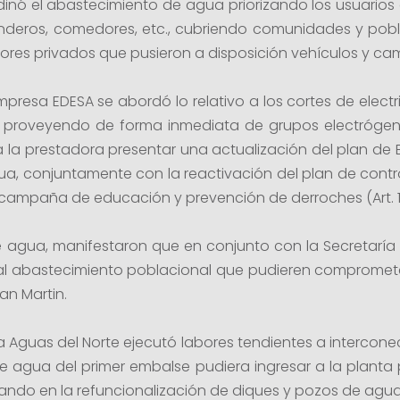
inó el abastecimiento de agua priorizando los usuarios 
enderos, comedores, etc., cubriendo comunidades y pobl
tores privados que pusieron a disposición vehículos y c
presa EDESA se abordó lo relativo a los cortes de elect
proveyendo de forma inmediata de grupos electrógenos
la prestadora presentar una actualización del plan de E
ua, conjuntamente con la reactivación del plan de contro
a campaña de educación y prevención de derroches (Art. 1
 agua, manifestaron que en conjunto con la Secretaría d
al abastecimiento poblacional que pudieren comprometer
an Martin.
a Aguas del Norte ejecutó labores tendientes a intercone
que agua del primer embalse pudiera ingresar a la planta 
jando en la refuncionalización de diques y pozos de agua