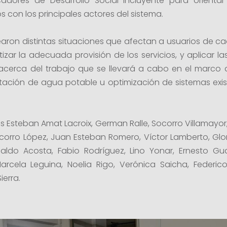
cadores de Desarrollo Social Incluyente para orienta
s con los principales actores del sistema.
earon distintas situaciones que afectan a usuarios de c
tizar la adecuada provisión de los servicios, y aplicar 
cerca del trabajo que se llevará a cabo en el marco 
ptación de agua potable u optimización de sistemas exi
s Esteban Amat Lacroix, German Ralle, Socorro Villamayor,
orro López, Juan Esteban Romero, Víctor Lamberto, Glor
aldo Acosta, Fabio Rodríguez, Lino Yonar, Ernesto Gua
cela Leguina, Noelia Rigo, Verónica Saicha, Federico 
ierra.