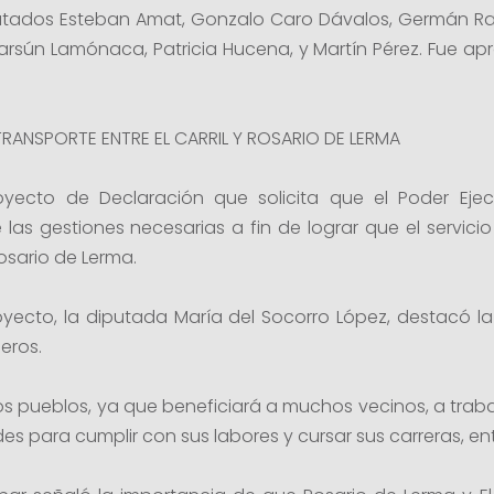
putados Esteban Amat, Gonzalo Caro Dávalos, Germán Ral
Jarsún Lamónaca, Patricia Hucena, y Martín Pérez. Fue 
 TRANSPORTE ENTRE EL CARRIL Y ROSARIO DE LERMA
cto de Declaración que solicita que el Poder Ejecut
las gestiones necesarias a fin de lograr que el servicio
Rosario de Lerma.
proyecto, la diputada María del Socorro López, destacó 
eros.
stos pueblos, ya que beneficiará a muchos vecinos, a tra
es para cumplir con sus labores y cursar sus carreras, ent