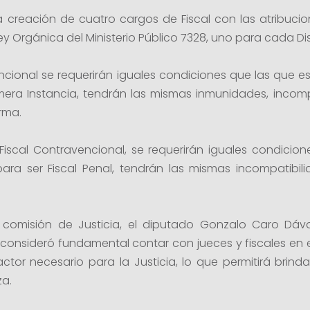
a creación de cuatro cargos de Fiscal con las atribucio
 Orgánica del Ministerio Público 7328, uno para cada Dist
cional se requerirán iguales condiciones que las que es
mera Instancia, tendrán las mismas inmunidades, incomp
rma.
Fiscal Contravencional, se requerirán iguales condicion
 para ser Fiscal Penal, tendrán las mismas incompatibi
a comisión de Justicia, el diputado Gonzalo Caro Dával
 consideró fundamental contar con jueces y fiscales en es
actor necesario para la Justicia, lo que permitirá brin
a.