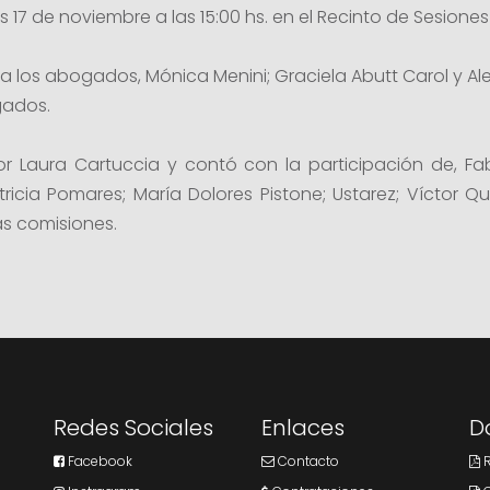
 17 de noviembre a las 15:00 hs. en el Recinto de Sesiones 
a los abogados, Mónica Menini; Graciela Abutt Carol y Al
gados.
 Laura Cartuccia y contó con la participación de, Fa
ricia Pomares; María Dolores Pistone; Ustarez; Víctor Q
s comisiones.
Redes Sociales
Enlaces
D
Facebook
Contacto
R