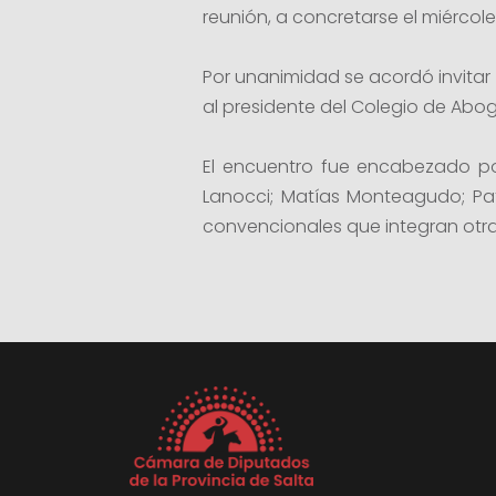
reunión, a concretarse el miércoles
Por unanimidad se acordó invitar 
al presidente del Colegio de Abo
El encuentro fue encabezado por
Lanocci; Matías Monteagudo; Pat
convencionales que integran otra