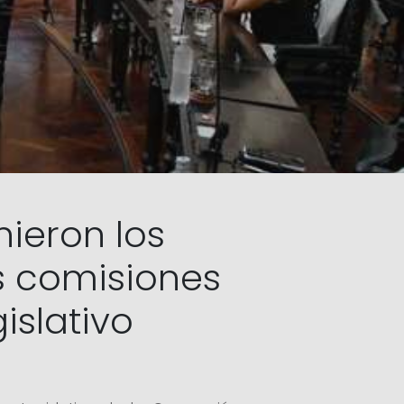
ieron los
as comisiones
islativo