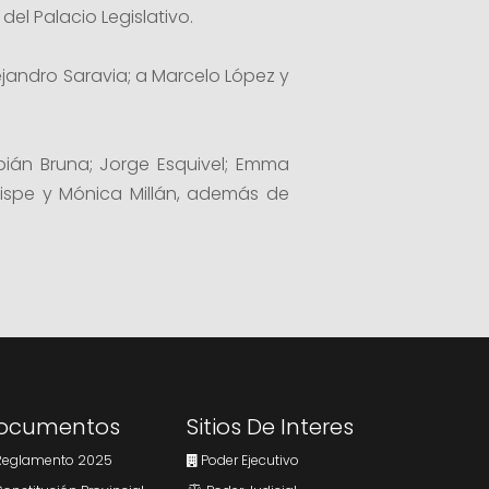
del Palacio Legislativo.
ejandro Saravia; a Marcelo López y
bián Bruna; Jorge Esquivel; Emma
uispe y Mónica Millán, además de
ocumentos
Sitios De Interes
eglamento 2025
Poder Ejecutivo