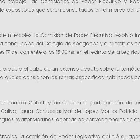
e trabajo, las Comisiones de Poder Ejecutivo y Pode
 de expositores que serán consultados en el marco del an
e miércoles, la Comisión de Poder Ejecutivo resolvió invit
 la conducción del Colegio de Abogados y a miembros de 
 17 del corriente a las 15:00 hs. en el recinto de la Legislat
 se produjo al cabo de un extenso debate sobre la temát
ra que se consignen los temas específicos habilitados p
r Pamela Calletti y contó con la participación de los
a Caliva; Laura Cartuccia; Matilde López Morillo; Patric
nguez; Walter Martínez; además de convencionales de ot
rcoles, la comisión de Poder Legislativo definió su ag