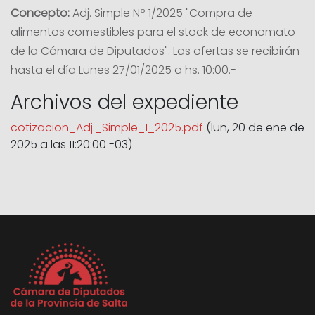
Concepto:
Adj. Simple Nº 1/2025 "Compra de
alimentos comestibles para el stock de economato
de la Cámara de Diputados". Las ofertas se recibirán
hasta el día Lunes 27/01/2025 a hs. 10:00.-
Archivos del expediente
cotizacion_Adj._Simple_1_2025.pdf
(lun, 20 de ene de
2025 a las 11:20:00 -03)